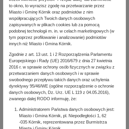
przed ich wydrukowaniem przez Wydział
to okno, to wyrazisz zgodę na przetwarzanie przez
Komunikacji Społecznej i Inicjatyw Lokalnych
Miasto i Gminę Kórnik oraz podmiotów z nim
współpracujących Twoich danych osobowych
Urzędu Miasta i Gminy Kórnik. Materiały do
zapisywanych w plikach cookies lub za pomocą
akceptacji należy przesłać na adres: wks@kornik.pl
podobnej technologii m. in. w celach marketingowych (w
WKS zobowiązany jest do ustosunkowania się do
tym poprzez profilowanie i analizowanie) podmiotów
innych niż Miasto i Gmina Kórnik.
przesłanych materiałów w ciągu 4 dni roboczych od
daty ich wpływu, brak ustosunkowania się w terminie
Zgodnie z art. 13 ust. 1 i 2 Rozporządzenia Parlamentu
będzie równoznaczny z akceptacją materiałów.
Europejskiego i Rady (UE) 2016/679 z dnia 27 kwietnia
2016 r. w sprawie ochrony osób fizycznych w związku z
Zleceniobiorca odpowiedzialny jest za promocję
przetwarzaniem danych osobowych i w sprawie
wydarzeń organizowanych w ramach zadania
swobodnego przepływu takich danych oraz uchylenia
publicznego, przy czym wszelkie działania
dyrektywy 95/46/WE (ogólne rozporządzenie o ochronie
reklamowe podejmowane przez Zleceniobiorcę
danych osobowych, Dz. Urz. UE L 119 z 04.05.2016),
muszą być zgodne z prawem.
zwanego dalej RODO informuję, że:
Zleceniobiorca zobowiązany jest do umieszczenia
Administratorem Państwa danych osobowych jest:
plakatów/ulotek wyłącznie w miejscach do tego
Miasto i Gmina Kórnik, pl. Niepodległości 1, 62
przeznaczonych i wyłącznie za zgodą dysponentów
-035 Kórnik, reprezentowana przez Burmistrza
Miasta i Gminy Kórnik.
tych miejsc.