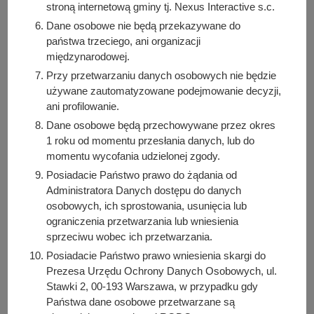
społecznościowych dotyczących wydarzeń
stroną internetową gminy tj. Nexus Interactive s.c.
związanych z zadaniem publicznym, do informacji
Dane osobowe nie będą przekazywane do
należy dołączyć zapis: „Dofinansowano ze środków
państwa trzeciego, ani organizacji
Miasta i Gminy Kórnik”.
międzynarodowej.
Przy przetwarzaniu danych osobowych nie będzie
Zleceniobiorca zadania publicznego zobowiązuje
używane zautomatyzowane podejmowanie decyzji,
się do przestrzegania w ramach działań związanych
ani profilowanie.
z jego realizacją zasady równego traktowania w
Dane osobowe będą przechowywane przez okres
rozumieniu definicji określonej w art. 3 ustawy z dnia
1 roku od momentu przesłania danych, lub do
3 grudnia 2010 r. o wdrożeniu niektórych przepisów
momentu wycofania udzielonej zgody.
Unii Europejskiej w zakresie równego traktowania, w
Posiadacie Państwo prawo do żądania od
tym do niedopuszczania się działań lub zaniechań
Administratora Danych dostępu do danych
noszących znamiona dyskryminacji ze względu na
osobowych, ich sprostowania, usunięcia lub
takie cechy jak: płeć, rasa, kolor skóry, język,
ograniczenia przetwarzania lub wniesienia
pochodzenie etniczne, narodowe lub społeczne,
sprzeciwu wobec ich przetwarzania.
niepełnosprawność, wiek, orientacja seksualna,
Posiadacie Państwo prawo wniesienia skargi do
tożsamość płciowa, sytuacja majątkowa, wyznanie
Prezesa Urzędu Ochrony Danych Osobowych, ul.
lub bezwyznaniowość, światopogląd lub z
Stawki 2, 00-193 Warszawa, w przypadku gdy
jakichkolwiek innych przyczyn.
Państwa dane osobowe przetwarzane są