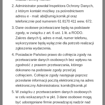
Administrator powołał Inspektora Ochrony Danych,
Zleceniobiorca posiadający własną stronę
z którym kontakt możliwy za pośrednictwem
internetową przedstawia na niej informację o
adresu e - mail: abi@umig.kornik.pl oraz
realizowanym projekcie. Informacja na stronie
telefonicznie pod numerem 61 8170 411 wew. 672.
musi zawierać: nazwę projektu, logo
Dane osobowe przetwarzane będą na podstawie
Zleceniodawcy, informację o dofinansowaniu
zgody, w związku z art. 6 ust. 1 lit. a RODO.
projektu ze środków Miasta i Gminy Kórnik, krótki
Zakres danych tj. adres e-mail, numer telefonu,
opis projektu oraz całkowitą wartość projektu, w
wykorzystane będą wyłącznie dla potrzeb realizacji
tym dofinansowaną z budżetu Zleceniodawcy.
zgłoszenia wydarzenia.
Posiadacie Państwo prawo do cofnięcia zgody na
W przypadku utworzenia oficjalnej strony
przetwarzanie danych osobowych bez wpływu na
zadania publicznego w portalach
zgodność z prawem przetwarzania, którego
społecznościowych (w szczególności Facebook,
dokonano na podstawie zgody przed jej
Instagram, Pinterest) należy w jego opisie
cofnięciem. Cofnięcie zgody następuje poprzez
umieścić zapis: „Dofinansowano ze środków
przesłanie informacji pocztą elektroniczną na adres
Miasta i Gminy Kórnik”.
elektroniczny Administratora: kornik@kornik.pl
W związku z przetwarzaniem danych osobowych
W przypadku zamieszczania informacji (wpisów,
w celu wskazanych w pkt. 3 dane osobowe mogą
zdjęć, materiałów video) w mediach
być udostępniane firmie prowadzącej nadzór nad