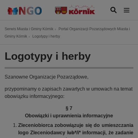
P
r
z
e
Ś
Serwis Miasta i Gminy Kórnik
Portal Organizacji Pozarządowych Miasta i
j
c
Gminy Kórnik
Logotypy i herby
d
i
ź
e
Logotypy i herby
d
ż
o
k
t
a
Szanowne Organizacje Pozarządowe,
r
n
e
a
przypominamy o zapisach zawartych w umowach na temat
ś
w
obowiązku informacyjnego:
c
i
i
g
§ 7
a
Obowiązki i uprawnienia informacyjne
c
Zleceniobiorca zobowiązuje się do umieszczania
y
logo Zleceniodawcy
lub*
/i* informacji, że zadanie
j