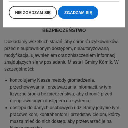
Urzędu Ochrony Danych Osobowych regulującego
działania Administratora Danych Osobowych w
NIE ZGADZAM SIĘ
ZGADZAM SIĘ
przetwarzaniu danych osobowych.
BEZPIECZEŃSTWO
Dokładamy wszelkich starań, aby chronić użytkowników
przed nieuprawnionym dostępem, nieautoryzowaną
modyfikacją, ujawnieniem oraz zniszczeniem informacji
znajdujących się w posiadaniu Miasta i Gminy Kórnik. W
szczególności:
kontrolujemy Nasze metody gromadzenia,
przechowywania i przetwarzania informacji, w tym
fizyczne środki bezpieczeństwa, aby chronić przed
nieuprawnionym dostępem do systemu;
dostępu do danych osobowych udzielamy jedynie tym
pracownikom, kontrahentom i przedstawicielom, którzy
muszą mieć do nich dostęp, aby przetwarzać je na