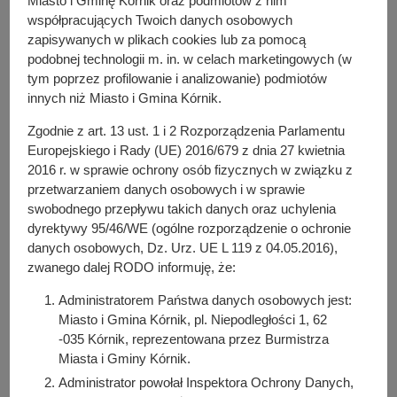
Miasto i Gminę Kórnik oraz podmiotów z nim
współpracujących Twoich danych osobowych
danych w określonym celu, np. w procesie realizacji
zapisywanych w plikach cookies lub za pomocą
czynności,
podobnej technologii m. in. w celach marketingowych (w
konieczność realizowania prawnie uzasadnionych
tym poprzez profilowanie i analizowanie) podmiotów
celów Administratora Danych Osobowych, które
innych niż Miasto i Gmina Kórnik.
wyrażone są poprzez:
zarządzanie serwisami internetowymi,
Zgodnie z art. 13 ust. 1 i 2 Rozporządzenia Parlamentu
dostosowaniem ich zawartości do Państwa potrzeb i
Europejskiego i Rady (UE) 2016/679 z dnia 27 kwietnia
oczekiwań, zapewnienie bezpieczeństwa Państwa
2016 r. w sprawie ochrony osób fizycznych w związku z
przetwarzaniem danych osobowych i w sprawie
danych w cyberprzestrzeni.
swobodnego przepływu takich danych oraz uchylenia
PRAWA UŻYTKOWNIKÓW
dyrektywy 95/46/WE (ogólne rozporządzenie o ochronie
danych osobowych, Dz. Urz. UE L 119 z 04.05.2016),
Prawa przysługujące użytkownikom serwisów
zwanego dalej RODO informuję, że:
internetowych w domenach: *.
kornik.pl
oraz
kornik.*.pl
w
Administratorem Państwa danych osobowych jest:
związku z przetwarzaniem danych osobowych:
Miasto i Gmina Kórnik, pl. Niepodległości 1, 62
W każdym dowolnym czasie macie Państwo prawo do
-035 Kórnik, reprezentowana przez Burmistrza
wycofania udzielonej zgody, co spowoduje zaprzestanie
Miasta i Gminy Kórnik.
przetwarzania danych osobowych, przetwarzanych na
Administrator powołał Inspektora Ochrony Danych,