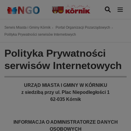
P
r
z
e
Ś
Serwis Miasta i Gminy Kórnik
Portal Organizacji Pozarządowych
j
c
Polityka Prywatności serwisów Internetowych
d
i
ź
e
Polityka Prywatności
d
ż
o
k
serwisów Internetowych
t
a
r
n
e
a
URZĄD MIASTA I GMINY W KÓRNIKU
ś
w
z siedzibą przy ul. Plac Niepodległości 1
c
i
62-035 Kórnik
i
g
a
c
INFORMACJA O ADMINISTRATORZE DANYCH
y
OSOBOWYCH
j