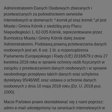
n
Administratorem Danych Osobowych zbieranych i
a
przetwarzanych za pośrednictwem serwisów
internetowych w domenach: *.
kornik.pl
oraz
kornik.*.pl
jest
Miasto i Gmina Kórnik z siedzibą przy Placu
Niepodległości 1, 62-035 Kórnik, reprezentowane przez
Burmistrza Miasta i Gminy Kórnik dalej zwane
Administratorem. Podstawą prawną przetwarzania danych
osobowych jest art. 6 ust. 1 lit. a rozporządzenia
Parlamentu Europejskiego i Rady
(UE)
2016/679 z dnia 27
kwietnia 2016 roku w sprawie ochrony osób fizycznych w
związku z przetwarzaniem danych osobowych i w sprawie
swobodnego przepływu takich danych oraz uchylenia
dyrektywy 95/46/WE oraz ustawa o ochronie danych
osobowych z dnia 10 maja 2018 roku
(Dz. U. 2018 poz.
1000).
Macie Państwo prawo skontaktować się z nami poprzez:
adres e-mail udostępniony na serwisach internetowych w