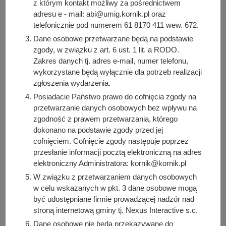
podstawie udzielonej zgody. Cofnięcie zgody nie
z którym kontakt możliwy za pośrednictwem
adresu e - mail: abi@umig.kornik.pl oraz
wpływa na zgodność przetwarzania danych osobowych,
telefonicznie pod numerem 61 8170 411 wew. 672.
którego dokonaliśmy na podstawie udzielonej zgody
przed jej cofnięciem.
Dane osobowe przetwarzane będą na podstawie
zgody, w związku z art. 6 ust. 1 lit. a RODO.
Macie Państwo prawo żądania usunięcia
(prawo do
Zakres danych tj. adres e-mail, numer telefonu,
bycia zapomnianym)
dotyczących Państwa danych
wykorzystane będą wyłącznie dla potrzeb realizacji
osobowych z wymienionych w polityce systemów
zgłoszenia wydarzenia.
informatycznych. Prawo to zostanie zrealizowane przez
Posiadacie Państwo prawo do cofnięcia zgody na
Administratora, o ile nie spoczywa na Administratorze
przetwarzanie danych osobowych bez wpływu na
prawny obowiązek zachowania, a tym samym
zgodność z prawem przetwarzania, którego
przetwarzania danych, pomimo wniesienia przez prawa
dokonano na podstawie zgody przed jej
do bycia zapomnianym.
cofnięciem. Cofnięcie zgody następuje poprzez
Macie Państwo prawo dostępu do swoich danych
przesłanie informacji pocztą elektroniczną na adres
(żądania wydania kopii danych).
Prawo to możecie
elektroniczny Administratora: kornik@kornik.pl
Państwo zrealizować osobiście w Urzędzie Miasta i
W związku z przetwarzaniem danych osobowych
Gminy Kórnik lub za pośrednictwem poczty tradycyjnej.
w celu wskazanych w pkt. 3 dane osobowe mogą
Macie Państwo prawo do sprostowania
(aktualizacji
być udostępniane firmie prowadzącej nadzór nad
danych).
Prawo to można realizować osobiście w
stroną internetową gminy tj. Nexus Interactive s.c.
Urzędzie Miasta i Gminy Kórnik. Informujemy, że
Dane osobowe nie będą przekazywane do