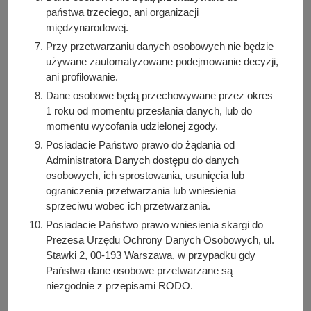
zaktualizowanie danych nie spowoduje usunięcia
państwa trzeciego, ani organizacji
danych przed dokonaniem aktualizacji, co związane jest
międzynarodowej.
z obowiązkiem zachowania spójności danych,
Przy przetwarzaniu danych osobowych nie będzie
przetwarzanych przez Administratora Danych
używane zautomatyzowane podejmowanie decyzji,
Osobowych w określonym celu.
ani profilowanie.
Macie Państwo prawo do ograniczenia przetwarzania,
Dane osobowe będą przechowywane przez okres
w tym również do wniesienia sprzeciwu wobec
1 roku od momentu przesłania danych, lub do
przetwarzania danych, powołując się na określoną
momentu wycofania udzielonej zgody.
sytuację. Prawo to można zrealizować osobiście w
Posiadacie Państwo prawo do żądania od
Urzędzie Miasta i Gminy Kórnik. Informujemy, że
Administratora Danych dostępu do danych
wskazane prawo zostanie przez Administratora Danych
osobowych, ich sprostowania, usunięcia lub
ograniczenia przetwarzania lub wniesienia
Osobowych zrealizowane wyłącznie w sytuacji, gdy
sprzeciwu wobec ich przetwarzania.
wykonanie określonej czynności nie jest sprzeczne
Posiadacie Państwo prawo wniesienia skargi do
z obowiązującymi przepisami prawa, które obligują
Prezesa Urzędu Ochrony Danych Osobowych, ul.
Administratora Danych Osobowych do przetwarzania
Stawki 2, 00-193 Warszawa, w przypadku gdy
danych.
Państwa dane osobowe przetwarzane są
Dodatkowo macie Państwo prawo do przeniesienia
niezgodnie z przepisami RODO.
swoich danych z systemów informatycznych na rzecz
wskazanego podmiotu oraz do wniesienia skargi do